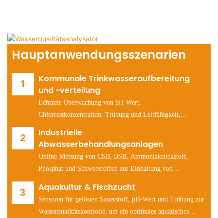
Hauptanwendungsszenarien
Kommunale Trinkwasseraufbereitung
und -verteilung
Echtzeit-Überwachung von pH-Wert,
Chlorrestkonzentration, Trübung und Leitfähigkeit,
Einhaltung gesetzlicher Vorschriften (EU-
Industrielle
Trinkwasserrichtlinie, US EPA Safe Drinking Water Act).
Abwasserbehandlungsanlagen
Online-Messung von CSB, BSB, Ammoniakstickstoff,
Phosphat und Schwebstoffen zur Einhaltung von
Genehmigungsauflagen und zur Prozessoptimierung.
Aquakultur & Fischzucht
Sensoren für gelösten Sauerstoff, pH-Wert und Trübung zur
Wasserqualitätskontrolle, um ein optimales aquatisches