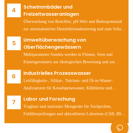
Umfeld für die Gesundheit von Fischen und Garnelen zu
Schwimmbäder und
erhalten.
Freizeitwasseranlagen
Überwachung von Restchlor, pH-Wert und Redoxpotenzial
zur automatisierten Desinfektionsdosierung und zum Schutz
der Badegäste.
Umweltüberwachung von
Oberflächengewässern
Multiparameter-Sonden werden in Flüssen, Seen und
Küstengewässern zur ökologischen Bewertung und zur
Früherkennung von Verschmutzungsereignissen eingesetzt.
Industrielles Prozesswasser
Leitfähigkeits-, Silikat-, Natrium- und Öl-in-Wasser-
Analysatoren für Kesselspeisewasser, Kühltürme und
Wassersysteme in der Halbleiterfertigung.
Labor und Forschung
Tragbare und stationäre Messgeräte für Stichproben,
Feldüberprüfungen und akkreditierte Labortests (CSB, BSB,
pH-Wert, Leitfähigkeit, Ionen).