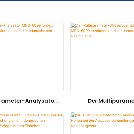
rameter-Analysator
Der Multiparame
G-6099 fördert
Wasserqualitätsan
tige Transformation
MPG-6099 revolution
er indonesischen
indonesische Ö
llstoffindustrie
Gasindustri