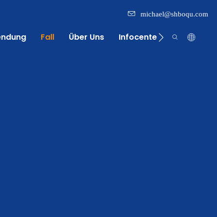
michael@shboqu.com
endung
Fall
Über Uns
Infocenter
Kontakt