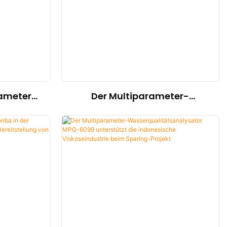
Das MPG-6099-System hilft
dem Spare-Projekt, sowohl
Umweltschutz als auch
Effizienzsteigerung zu
erreichen
ameter-
Der Multiparameter-
oriba bei
Analysator MPG-6099
dlung in
revolutioniert die
em
Überwachung der
rk
Wasserqualität in einer
indonesischen Gold-Kupfer-
Mine