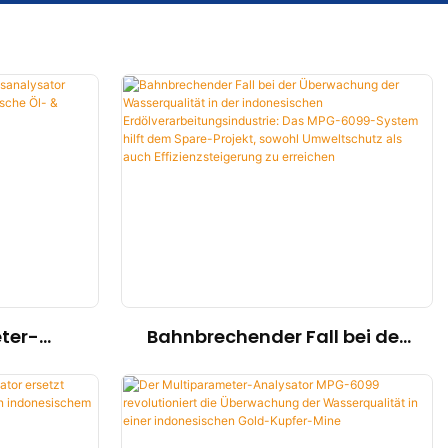
ter-
Bahnbrechender Fall bei der
alysator
Überwachung der
iert die
Wasserqualität in der
l- &
indonesischen
e
Erdölverarbeitungsindustrie: