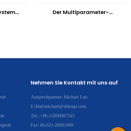
ystem
Der Multiparameter-
n der
Wasserqualitätsanalysator
industrie
MPG-6099 unterstützt die
g von 113
indonesische Viskoseindustrie
beim Sparing-Projekt
Nehmen Sie Kontakt mit uns auf
rät
Ansprechpartner: Michael Luo
E-Mail:
michael@shboqu.com
rät
Tel.: +86-15000087545
sgerät
Fax: 86-021-20981909