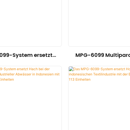
99-System ersetzt
MPG-6099 Multipar
ss+Hauser bei der
Analysator ersetzt H
rüberwachung einer
der Abwasserbehan
schen Nickelmine mit
indonesisch
gesetzten Einheiten
Kohlebergwe