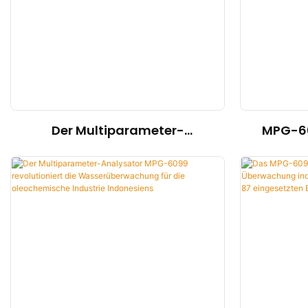
Palmölindustrie
Der Multiparameter-
MPG-60
Analysator MPG-6099
Endre
revolutioniert die
Abwasse
Umweltüberwachung im
indonesi
indonesischen Upstream-
45 ein
Petrochemiesektor