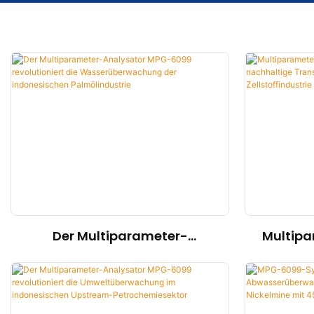
Der Multiparameter-
Multipa
Analysator MPG-6099
MP
revolutioniert die
nachhal
Wasserüberwachung der
in d
indonesischen
Ze