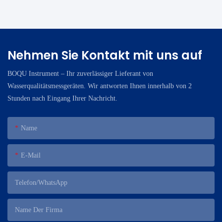
Fachzeitschrift „Environmental Science & Technology“
veröffentlichte und als Titelgeschichte ausgewählte Studie befasst
sich mit seit Langem bestehenden Herausforderungen bei der
präzisen und effizienten Erkennung von Wasserverunreinigungen.
Nehmen Sie Kontakt mit uns auf
BOQU Instrument – ​​Ihr zuverlässiger Lieferant von
Wasserqualitätsmessgeräten. Wir antworten Ihnen innerhalb von 2
Stunden nach Eingang Ihrer Nachricht.
Name
E-Mail
Telefon/WhatsApp
Name Der Firma