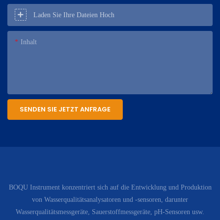
Laden Sie Ihre Dateien Hoch
Inhalt
SENDEN SIE JETZT ANFRAGE
BOQU Instrument konzentriert sich auf die Entwicklung und Produktion
von Wasserqualitätsanalysatoren und -sensoren, darunter
Wasserqualitätsmessgeräte, Sauerstoffmessgeräte, pH-Sensoren usw.