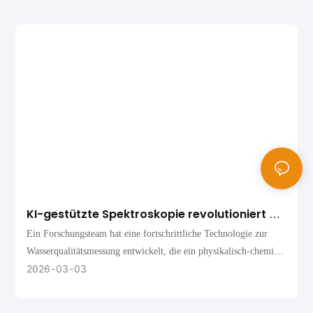
KI-gestützte Spektroskopie revolutioniert die
schnelle Wasserqualitätsmessung
Ein Forschungsteam hat eine fortschrittliche Technologie zur
Wasserqualitätsmessung entwickelt, die ein physikalisch-chemisch
fundiertes Spektraltransformatormodell (PIST) mit UV-Vis-
2026
03
03
SWNIR-Spektroskopie kombiniert und damit einen bedeutenden
Durchbruch in der schnellen Wasseranalyse darstellt. Die in der