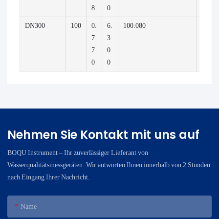
8
0
DN300
100
0.
6.
100.080
630.0
7
3
7
0
0
0
Nehmen Sie Kontakt mit uns auf
BOQU Instrument – ​​Ihr zuverlässiger Lieferant von
Wasserqualitätsmessgeräten. Wir antworten Ihnen innerhalb von 2 Stunden
nach Eingang Ihrer Nachricht.
Name