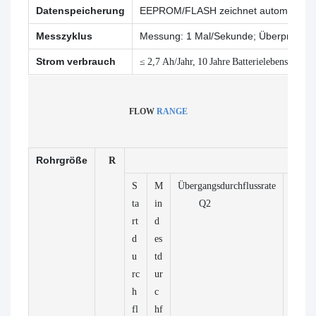
Datenspeicherung
EEPROM/FLASH zeichnet automatisch 
Messzyklus
Messung: 1 Mal/Sekunde; Überprüfung
Strom verbrauch
≤ 2,7 Ah/Jahr, 10 Jahre Batterielebensdauer
FLOW
RANGE
Rohrgröße
R
Durchfluss (
S
M
Übergangsdurchflussrate
Perma
ta
in
Q2
Q
rt
d
d
es
u
td
rc
ur
h
c
fl
hf