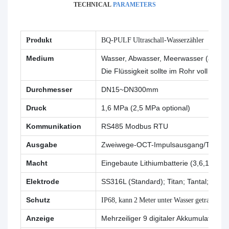
TECHNICAL
PARAMETERS
Produkt
BQ-PULF Ultraschall-Wasserzähler
Medium
Wasser, Abwasser, Meerwasser (andere 
Die Flüssigkeit sollte im Rohr voll sein.
Durchmesser
DN15~DN300mm
Druck
1,6 MPa (2,5 MPa optional)
Kommunikation
RS485 Modbus RTU
Ausgabe
Zweiwege-OCT-Impulsausgang/TTL-Imp
Macht
Eingebaute Lithiumbatterie (3,6,19 A
Elektrode
SS316L (Standard); Titan; Tantal; Hastel
Schutz
IP68, kann 2 Meter unter Wasser getragen w
Anzeige
Mehrzeiliger 9 digitaler Akkumulations