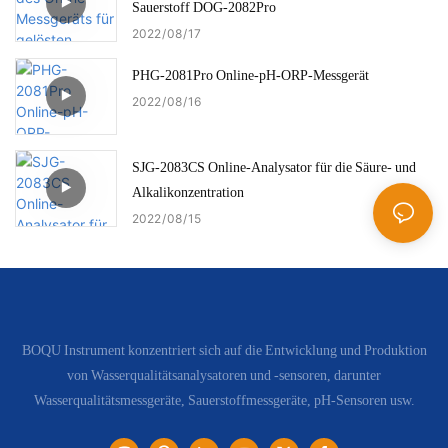
Sauerstoff DOG-2082Pro
2022
08
17
PHG-2081Pro Online-pH-ORP-Messgerät
2022
08
16
SJG-2083CS Online-Analysator für die Säure- und
Alkalikonzentration
2022
08
15
BOQU Instrument konzentriert sich auf die Entwicklung und Produktion
von Wasserqualitätsanalysatoren und -sensoren, darunter
Wasserqualitätsmessgeräte, Sauerstoffmessgeräte, pH-Sensoren usw.