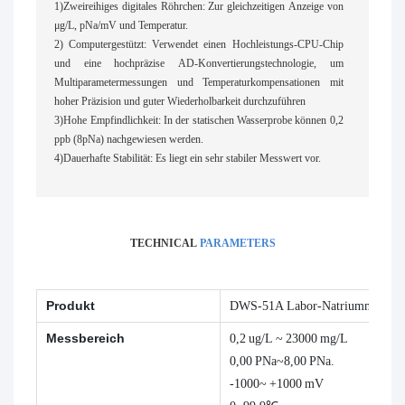
1)Zweireihiges digitales Röhrchen: Zur gleichzeitigen Anzeige von
μg/L, pNa/mV und Temperatur.
2) Computergestützt: Verwendet einen Hochleistungs-CPU-Chip
und eine hochpräzise AD-Konvertierungstechnologie, um
Multiparametermessungen und Temperaturkompensationen mit
hoher Präzision und guter Wiederholbarkeit durchzuführen
3)Hohe Empfindlichkeit: In der statischen Wasserprobe können 0,2
ppb (8pNa) nachgewiesen werden.
4)Dauerhafte Stabilität: Es liegt ein sehr stabiler Messwert vor.
TECHNICAL
PARAMETERS
Produkt
DWS-51A Labor-Natriummessger
Messbereich
0,2 ug/L ~ 23000 mg/L
0,00 PNa~8,00 PNa.
-1000~ +1000 mV