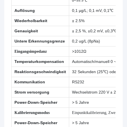
0~99.9℃
Auflösung
0,1 µg/L; 0,1 mV, 0,1℃
Wiederholbarkeit
± 2.5%
Genauigkeit
± 2,5 %, ±0,2 mV, ±0,3℃
Untere Erkennungsgrenze
0,2 ug/L (8pNa)
Eingangsimpedanz
>1012Ω
Temperaturkompensation
Automatisch/manuell 0 ~ 99,9
Reaktionsgeschwindigkeit
32 Sekunden (25℃) oder 50 
Kommunikation
RS232
Strom versorgung
Wechselstrom 220 V ± 22 V, 5
Power-Down-Speicher
> 5 Jahre
Kalibrierungsmodus
Einpunktkalibrierung, Zweipunktk
Power-Down-Speicher
> 5 Jahre