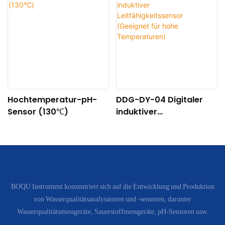
Hochtemperatur-pH-
DDG-DY-04 Digitaler
Sensor (130℃)
induktiver
Leitfähigkeitssensor
(Geeignet für hohe
Temperaturen)
BOQU Instrument konzentriert sich auf die Entwicklung und Produktion
von Wasserqualitätsanalysatoren und -sensoren, darunter
Wasserqualitätsmessgeräte, Sauerstoffmessgeräte, pH-Sensoren usw.