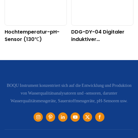
Hochtemperatur-pH-
DDG-DY-04 Digitaler
Sensor (130℃)
induktiver
Leitfähigkeitssensor
(Geeignet für hohe
Temperaturen)
BOQU Instrument konzentriert sich auf die Entwicklung und Produktion
von Wasserqualitätsanalysatoren und -sensoren, darunter
Wasserqualitätsmessgeräte, Sauerstoffmessgeräte, pH-Sensoren usw.