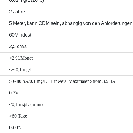
0,01 mg/L (20℃)
2 Jahre
5 Meter, kann ODM sein, abhängig von den Anforderungen
60Mindest
2,5 cm/s
<2 %/Monat
<± 0,1 mg/I
50~80 nA/0,1 mg/L Hinweis: Maximaler Strom 3,5 uA
0.7V
<0,1 mg/L (5min)
>60 Tage
0-60℃