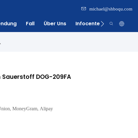
michael@shboqu.com
endung
Fall
Über Uns
Infocenter
Kontakt
A
ten Sauerstoff DOG-209FA
 Union, MoneyGram, Alipay