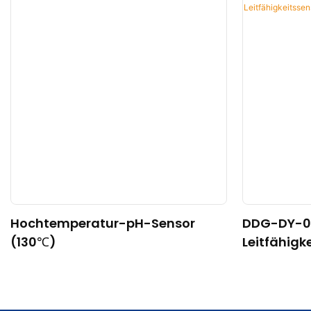
Hochtemperatur-pH-Sensor
DDG-DY-04 
(130℃)
Leitfähigk
für hohe 