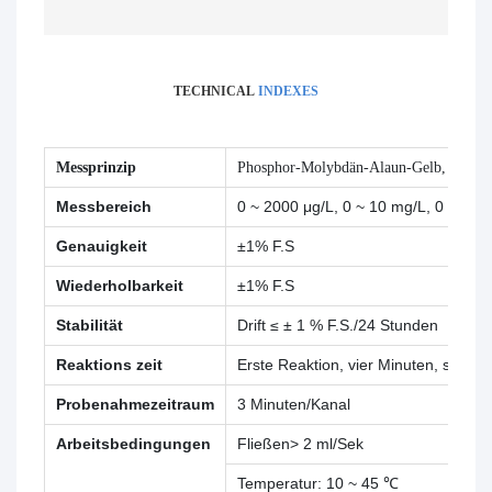
TECHNICAL
INDEXES
Messprinzip
Phosphor-Molybdän-Alaun-Gelb, photoel
Messbereich
0 ~ 2000 μg/L, 0 ~ 10 mg/L, 0 ~ 100
Genauigkeit
±1% F.S
Wiederholbarkeit
±1% F.S
Stabilität
Drift ≤ ± 1 % F.S./24 Stunden
Reaktions zeit
Erste Reaktion, vier Minuten, sech
Probenahmezeitraum
3 Minuten/Kanal
Arbeitsbedingungen
Fließen> 2 ml/Sek
Temperatur: 10 ~ 45 ℃