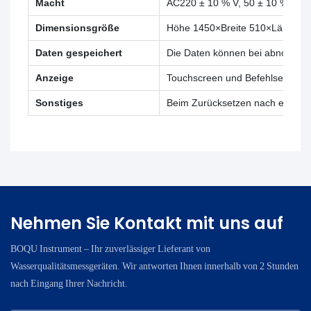
Macht
AC220 ± 10 % V, 50 ± 10 % Hz, 5
Dimensionsgröße
Höhe 1450×Breite 510×Länge 4
Daten gespeichert
Die Daten können bei abnormale
Anzeige
Touchscreen und Befehlseingab
Sonstiges
Beim Zurücksetzen nach einem ab
Nehmen Sie Kontakt mit uns auf
BOQU Instrument – ​​Ihr zuverlässiger Lieferant von
Wasserqualitätsmessgeräten. Wir antworten Ihnen innerhalb von 2 Stunden
nach Eingang Ihrer Nachricht.