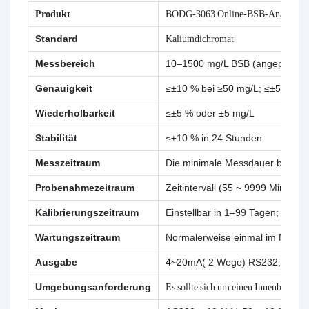
Produkt
BODG-3063 Online-BSB-Analysato
Standard
Kaliumdichromat
Messbereich
10–1500 mg/L BSB (angepasst, w
Genauigkeit
≤±10 % bei ≥50 mg/L; ≤±5 mg/L 
Wiederholbarkeit
≤±5 % oder ±5 mg/L
Stabilität
≤±10 % in 24 Stunden
Messzeitraum
Die minimale Messdauer beträgt 
Probenahmezeitraum
Zeitintervall (55 ~ 9999 Minuten 
Kalibrierungszeitraum
Einstellbar in 1–99 Tagen;
Wartungszeitraum
Normalerweise einmal im Monat 
Ausgabe
4~20mA( 2 Wege) RS232,RS48
Umgebungsanforderung
Es sollte sich um einen Innenbereic