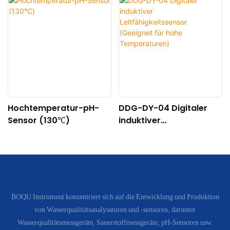
Hochtemperatur-pH-
DDG-DY-04 Digitaler
Sensor (130℃)
induktiver
Leitfähigkeitssensor
(Geeignet für hohe
Temperaturen)
BOQU Instrument konzentriert sich auf die Entwicklung und Produktion
von Wasserqualitätsanalysatoren und -sensoren, darunter
Wasserqualitätsmessgeräte, Sauerstoffmessgeräte, pH-Sensoren usw.