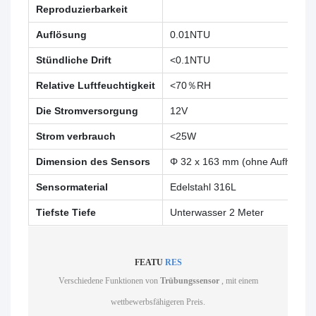
Reproduzierbarkeit
Auflösung
0.01NTU
Stündliche Drift
<0.1NTU
Relative Luftfeuchtigkeit
<70％RH
Die Stromversorgung
12V
Strom verbrauch
<25W
Dimension des Sensors
Φ 32 x 163 mm (ohne Aufhängun
Sensormaterial
Edelstahl 316L
Tiefste Tiefe
Unterwasser 2 Meter
FEATU
RES
Verschiedene Funktionen von
Trübungssensor
, mit einem
wettbewerbsfähigeren Preis.