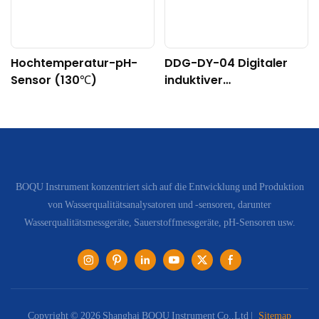
Hochtemperatur-pH-
DDG-DY-04 Digitaler
Sensor (130℃)
induktiver
Leitfähigkeitssensor
(Geeignet für hohe
Temperaturen)
BOQU Instrument konzentriert sich auf die Entwicklung und Produktion
von Wasserqualitätsanalysatoren und -sensoren, darunter
Wasserqualitätsmessgeräte, Sauerstoffmessgeräte, pH-Sensoren usw.
Copyright © 2026 Shanghai BOQU Instrument Co.,Ltd |
Sitemap