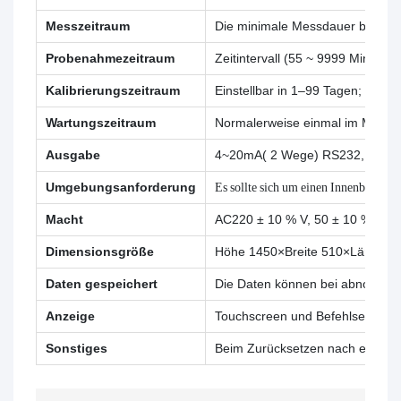
Messzeitraum
Die minimale Messdauer beträgt 
Probenahmezeitraum
Zeitintervall (55 ~ 9999 Minuten 
Kalibrierungszeitraum
Einstellbar in 1–99 Tagen;
Wartungszeitraum
Normalerweise einmal im Monat 
Ausgabe
4~20mA( 2 Wege) RS232,RS48
Umgebungsanforderung
Es sollte sich um einen Innenbereic
Macht
AC220 ± 10 % V, 50 ± 10 % Hz, 5
Dimensionsgröße
Höhe 1450×Breite 510×Länge 4
Daten gespeichert
Die Daten können bei abnormale
Anzeige
Touchscreen und Befehlseingab
Sonstiges
Beim Zurücksetzen nach einem ab