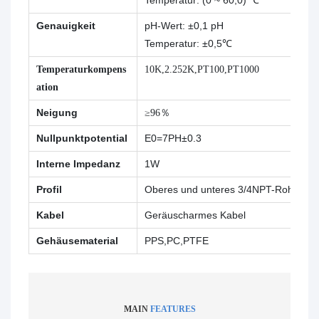
Temperatur: (0 ~ 60,0) ℃
Genauigkeit
pH-Wert: ±0,1 pH
Temperatur: ±0,5℃
Temperaturkompens
10K,2.252K,PT100,PT1000
ation
Neigung
≥96％
Nullpunktpotential
E0=7PH±0.3
Interne Impedanz
1W
Profil
Oberes und unteres 3/4NPT-Rohrgew
Kabel
Geräuscharmes Kabel
Gehäusematerial
PPS,PC,PTFE
MAIN
FEATURES