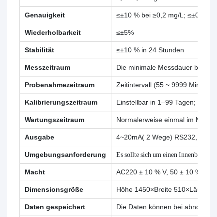
Genauigkeit
≤±10 % bei ≥0,2 mg/L; ≤±0,02 m
Wiederholbarkeit
≤±5%
Stabilität
≤±10 % in 24 Stunden
Messzeitraum
Die minimale Messdauer beträgt 
Probenahmezeitraum
Zeitintervall (55 ~ 9999 Minuten 
Kalibrierungszeitraum
Einstellbar in 1–99 Tagen;
Wartungszeitraum
Normalerweise einmal im Monat 
Ausgabe
4~20mA( 2 Wege) RS232,RS48
Umgebungsanforderung
Es sollte sich um einen Innenbereic
Macht
AC220 ± 10 % V, 50 ± 10 % Hz, 5
Dimensionsgröße
Höhe 1450×Breite 510×Länge 4
Daten gespeichert
Die Daten können bei abnormale