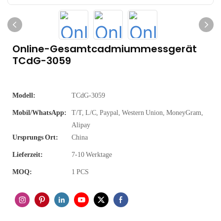
Online-Gesamtcadmiummessgerät
TCdG-3059
Modell:
TCdG-3059
Mobil/WhatsApp:
T/T, L/C, Paypal, Western Union, MoneyGram,
Alipay
Ursprungs Ort:
China
Lieferzeit:
7-10 Werktage
MOQ:
1 PCS