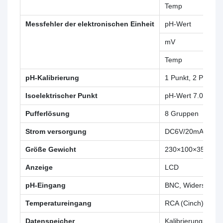
Temp
Messfehler der elektronischen Einheit
pH-Wert
mV
Temp
pH-Kalibrierung
1 Punkt, 2 Punkt 
Isoelektrischer Punkt
pH-Wert 7.00
Pufferlösung
8 Gruppen
Strom versorgung
DC6V/20mA; 4 x A
Größe Gewicht
230×100×35(mm)/
Anzeige
LCD
pH-Eingang
BNC, Widerstand
Temperatureingang
RCA (Cinch), NT
Datenspeicher
Kalibrierungsdate