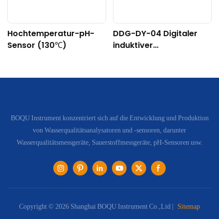
Hochtemperatur-pH-
DDG-DY-04 Digitaler
Sensor (130℃)
induktiver
Leitfähigkeitssensor
(Geeignet für hohe
Temperaturen)
BOQU Instrument konzentriert sich auf die Entwicklung und Produktion
von Wasserqualitätsanalysatoren und -sensoren, darunter
Wasserqualitätsmessgeräte, Sauerstoffmessgeräte, pH-Sensoren usw.
Copyright © 2026 Shanghai BOQU Instrument Co.,Ltd |
Sitemap