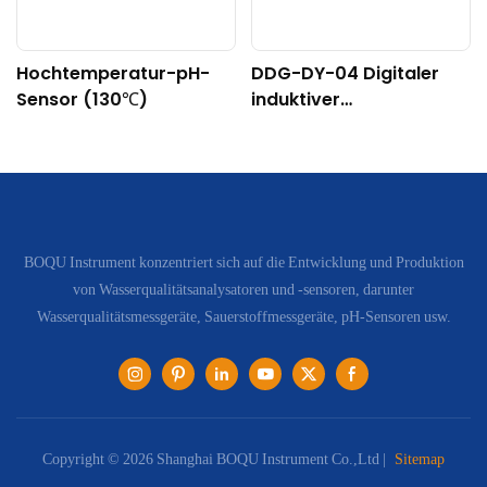
Hochtemperatur-pH-
DDG-DY-04 Digitaler
Sensor (130℃)
induktiver
Leitfähigkeitssensor
(Geeignet für hohe
Temperaturen)
BOQU Instrument konzentriert sich auf die Entwicklung und Produktion
von Wasserqualitätsanalysatoren und -sensoren, darunter
Wasserqualitätsmessgeräte, Sauerstoffmessgeräte, pH-Sensoren usw.
Copyright © 2026 Shanghai BOQU Instrument Co.,Ltd |
Sitemap