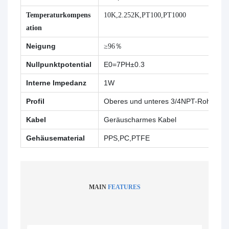
Temperaturkompens
10K,2.252K,PT100,PT1000
ation
Neigung
≥96％
Nullpunktpotential
E0=7PH±0.3
Interne Impedanz
1W
Profil
Oberes und unteres 3/4NPT-Rohrgew
Kabel
Geräuscharmes Kabel
Gehäusematerial
PPS,PC,PTFE
MAIN
FEATURES