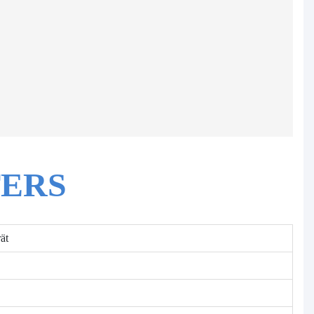
ERS
ät