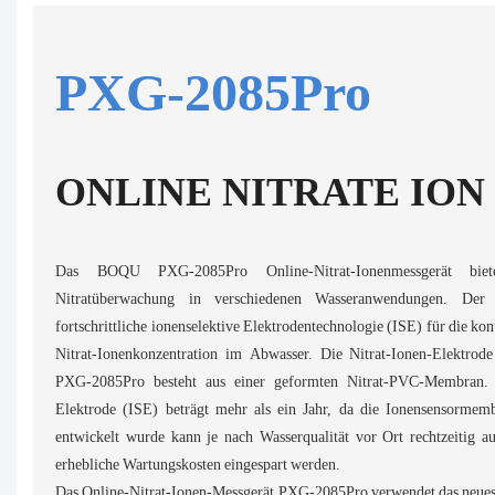
PXG-2085Pro
ONLINE NITRATE ION
Das BOQU PXG-2085Pro Online-Nitrat-Ionenmessgerät bie
Nitratüberwachung in verschiedenen Wasseranwendungen. Der N
fortschrittliche ionenselektive Elektrodentechnologie (ISE) für die k
Nitrat-Ionenkonzentration im Abwasser. Die Nitrat-Ionen-Elektrode
PXG-2085Pro besteht aus einer geformten Nitrat-PVC-Membran. 
Elektrode (ISE) beträgt mehr als ein Jahr, da die Ionensensorme
entwickelt wurde kann je nach Wasserqualität vor Ort rechtzeitig 
erhebliche Wartungskosten eingespart werden.
Das Online-Nitrat-Ionen-Messgerät PXG-2085Pro verwendet das neue