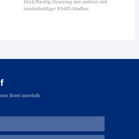
Hoch/Niedrig-Steuerung und sauberer und
standardmäßiger RS485-Modbus.
f
rten Ihnen innerhalb