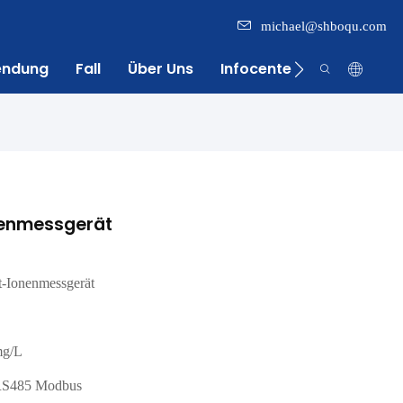
michael@shboqu.com
endung
Fall
Über Uns
Infocenter
Kontakt
nenmessgerät
-Ionenmessgerät
mg/L
RS485 Modbus