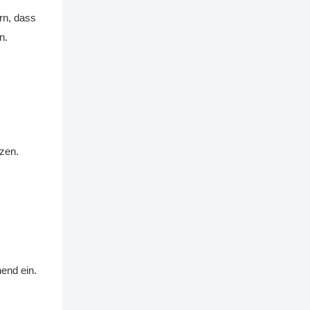
rn, dass
n.
zen.
end ein.