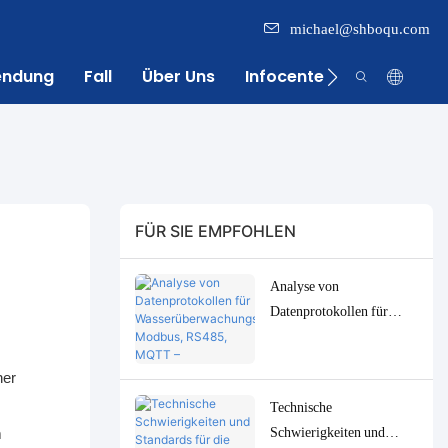
michael@shboqu.com
endung
Fall
Über Uns
Infocenter
Kontakt
FÜR SIE EMPFOHLEN
Analyse von
Datenprotokollen für
Wasserüberwachungssyste
me: Modbus, RS485,
ner
MQTT – Anpassungs- und
Technische
Fehlerbehebungslösungen
Schwierigkeiten und
m