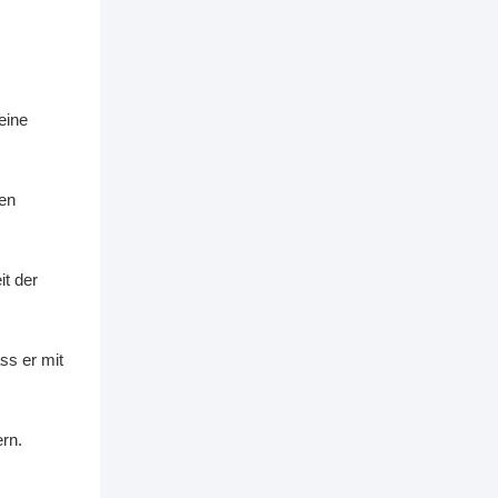
eine
hen
it der
ss er mit
rn.