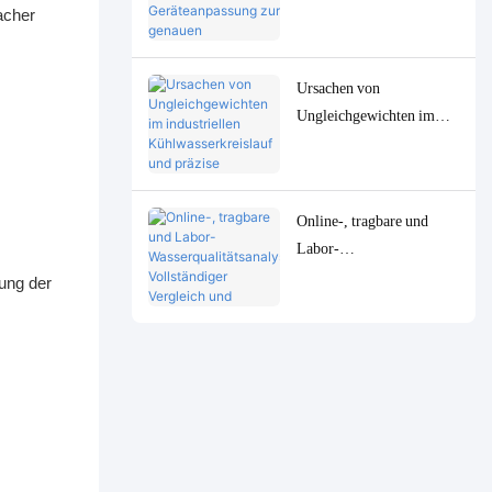
Standards für die
acher
Geräteanpassung zur
genauen Bestimmung von
Ursachen von
Spurenwasserqualitätspara
Ungleichgewichten im
metern in niedrigen
industriellen
Konzentrationen
Kühlwasserkreislauf und
präzise Überwachungs-
Online-, tragbare und
und Steuerungslösungen
Labor-
Wasserqualitätsanalysator
ung der
en: Vollständiger
Vergleich und
Anwendungsfälle