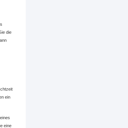
es
ie die
wann
chtzeit
en ein
 eines
e eine