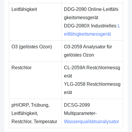
Leitfähigkeit
DDG-2090 Online-Leitfähi
gkeitsmessgerät
DDG-2080X Industrielles
L
eitfähigkeitsmessgerät
O3 (gelöstes Ozon)
O3-2059 Analysator für
gelöstes Ozon
Restchlor
CL-2059A Restchlormessg
erät
YLG-2058 Restchlormessg
erät
pH/ORP, Trübung,
DCSG-2099
Leitfähigkeit,
Multiparameter-
Restchlor, Temperatur
Wasserqualitätsanalysator