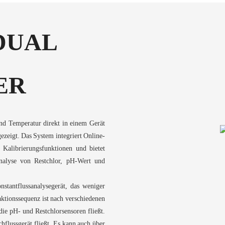
DUAL
ER
nd Temperatur direkt in einem Gerät
zeigt. Das System integriert Online-
 Kalibrierungsfunktionen und bietet
Analyse von Restchlor, pH-Wert und
stantflussanalysegerät, das weniger
aktionssequenz ist nach verschiedenen
ie pH- und Restchlorsensoren fließt.
hflussgerät fließt. Es kann auch über