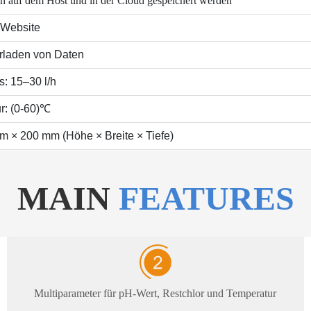
en auf dem Host und in der Cloud gespeichert werden
 Website
rladen von Daten
s: 15–30 l/h
r: (0-60)℃
 × 200 mm (Höhe × Breite × Tiefe)
MAIN
FEATURES
Multiparameter für pH-Wert, Restchlor und Temperatur