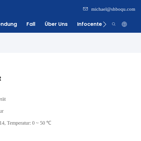
michael@shboqu.com
endung
Fall
Über Uns
Infocenter
Kontakt
t
rät
ur
14, Temperatur: 0 ~ 50 ℃