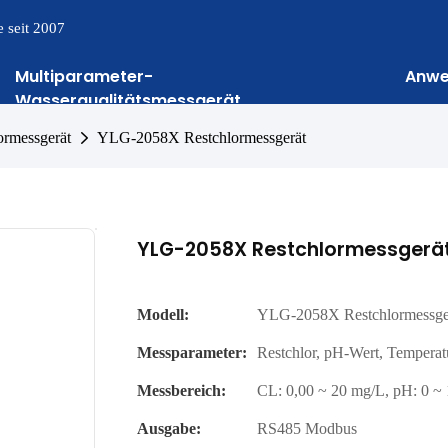
 seit 2007
Multiparameter-
Anw
Wasserqualitätsmessgerät
ormessgerät
YLG-2058X Restchlormessgerät
YLG-2058X Restchlormessgerä
Modell:
YLG-2058X Restchlormessge
Messparameter:
Restchlor, pH-Wert, Temperat
Messbereich:
CL: 0,00 ~ 20 mg/L, pH: 0 ~ 
Ausgabe:
RS485 Modbus