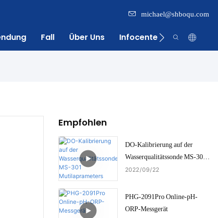
michael@shboqu.com
endung
Fall
Über Uns
Infocenter
Kontakt
Empfohlen
DO-Kalibrierung auf der
Wasserqualitätssonde MS-301
Mutilaprameters
2022
09
22
PHG-2091Pro Online-pH-
ORP-Messgerät