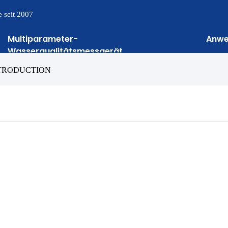
 seit 2007
Multiparameter-
Anw
Wasserqualitätsmessgerät
NTRODUCTION