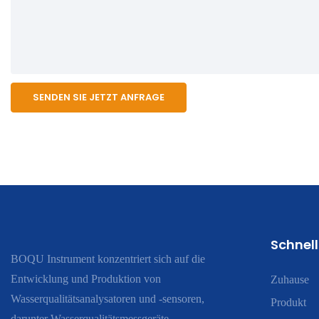
SENDEN SIE JETZT ANFRAGE
Schnell
BOQU Instrument konzentriert sich auf die
Entwicklung und Produktion von
Zuhause
Wasserqualitätsanalysatoren und -sensoren,
Produkt
darunter Wasserqualitätsmessgeräte,