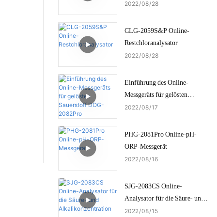
2022
08
28
CLG-2059S&P Online-
Restchloranalysator
2022
08
28
Einführung des Online-
Messgeräts für gelösten
Sauerstoff DOG-2082Pro
2022
08
17
PHG-2081Pro Online-pH-
ORP-Messgerät
2022
08
16
SJG-2083CS Online-
Analysator für die Säure- und
Alkalikonzentration
2022
08
15