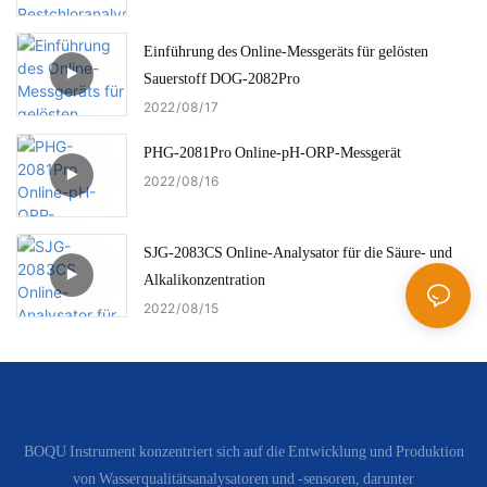
Einführung des Online-Messgeräts für gelösten
Sauerstoff DOG-2082Pro
2022
08
17
PHG-2081Pro Online-pH-ORP-Messgerät
2022
08
16
SJG-2083CS Online-Analysator für die Säure- und
Alkalikonzentration
2022
08
15
BOQU Instrument konzentriert sich auf die Entwicklung und Produktion
von Wasserqualitätsanalysatoren und -sensoren, darunter