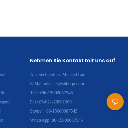
Nehmen Sie Kontakt mit uns auf
rät
Ansprechpartner: Michael Luo
E-Mail:
michael@shboqu.com
rät
Tel.: +86-15000087545
sgerät
Fax: 86-021-20981909
r
Skype: +86-15000087545
ät
WhatsApp: 86-15000087545