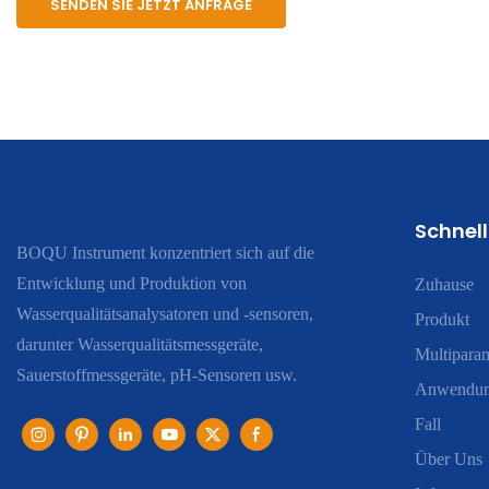
SENDEN SIE JETZT ANFRAGE
Schnell
BOQU Instrument konzentriert sich auf die
Entwicklung und Produktion von
Zuhause
Wasserqualitätsanalysatoren und -sensoren,
Produkt
darunter Wasserqualitätsmessgeräte,
Multiparam
Sauerstoffmessgeräte, pH-Sensoren usw.
Anwendu
Fall
Über Uns