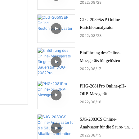
2022
08
28
CLG-2059S&P Online-
Restchloranalysator
2022
08
28
Einführung des Online-
Messgeräts für gelösten
Sauerstoff DOG-2082Pro
2022
08
17
PHG-2081Pro Online-pH-
ORP-Messgerät
2022
08
16
SJG-2083CS Online-
Analysator für die Säure- und
Alkalikonzentration
2022
08
15