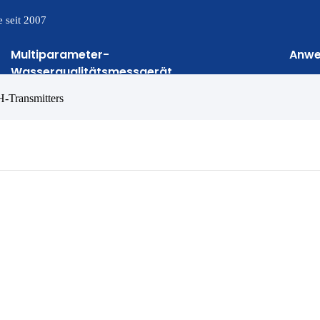
 seit 2007
Multiparameter-
Anw
Wasserqualitätsmessgerät
H-Transmitters