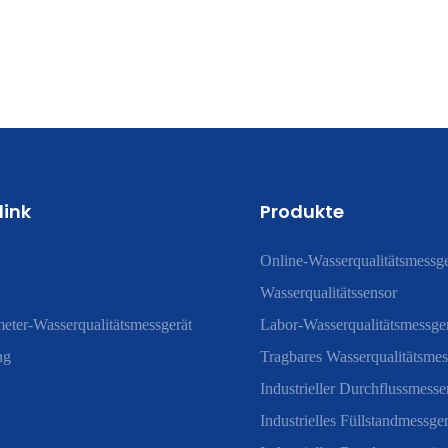
link
Produkte
Online-Wasserqualitätsmessge
Wasserqualitätssensor
eter-Wasserqualitätsmessgerät
Labor-Wasserqualitätsmessge
ng
Tragbares Wasserqualitätsmes
Industrieller Durchflussmesse
Industrielles Füllstandmessger