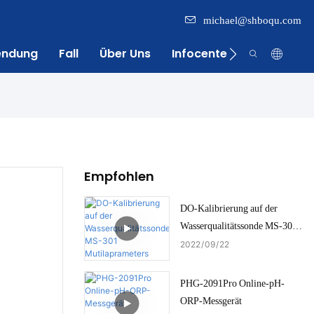
michael@shboqu.com
endung
Fall
Über Uns
Infocenter
Kontakt
Empfohlen
DO-Kalibrierung auf der
Wasserqualitätssonde MS-301
Mutilaprameters
2022
09
22
PHG-2091Pro Online-pH-
ORP-Messgerät