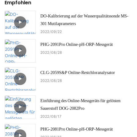
Empfohlen
DO-Kalibrierung auf der Wasserqualitätssonde MS-
301 Mutilaprameters
2022
09
22
PHG-2091Pro Online-pH-ORP-Messgerät
2022
08
28
CLG-2059S&P Online-Restchloranalysator
2022
08
28
Einführung des Online-Messgeräts für gelösten
Sauerstoff DOG-2082Pro
2022
08
17
PHG-2081Pro Online-pH-ORP-Messgerät