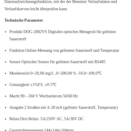
Datenaufzeichnungsfunktion, mit der der Benutzer Verlaufsdaten und
Verlaufskurven leicht überprüfen kann.
Technische Parameter
Produkt
DOG-2082YS Digitales optisches Messgerät für gelösten
Sauerstoff
Funktion
Online-Messung von gelöstem Sauerstoff und Temperatur
Sensor
Optischer Sensor für gelösten Sauerstoff mit RS485
Messbereich
0~20,00 mg/L ,0~200,00 % -10,0~100,0℃
Genauigkeit
±1%FS, ±0.5℃
Macht
90 – 260 V Wechselstrom 50/60 Hz
Ausgabe
2 Straßen mit 4–20 mA (gelöster Sauerstoff, Temperatur)
Relais
Drei Relais: 5A/250V AC, 5A/30V DC
Gesamtabmessungen
144×144×104mm