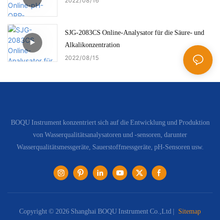
2022
08
16
SJG-2083CS Online-Analysator für die Säure- und
Alkalikonzentration
2022
08
15
BOQU Instrument konzentriert sich auf die Entwicklung und Produktion
von Wasserqualitätsanalysatoren und -sensoren, darunter
Wasserqualitätsmessgeräte, Sauerstoffmessgeräte, pH-Sensoren usw.
Copyright © 2026 Shanghai BOQU Instrument Co.,Ltd |
Sitemap