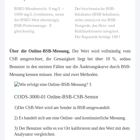
BSB5-Messbereich: 0 mg/L ~
Der biochemische BSB-
1000 mg/L (verdünnen, wenn
Inkubator (BSB-Inkubator,
der BSB5-Wert übersteigt);
siehe unten) ist ein BSB-
BSB-Probenmenge: 8
Testgerät, das Heiz- und
gleichzeitig
Kühlfunktionen integriert.
Die Kapazität beträgt 100 l
Über die Online-BSB-Messung,
Der Wert wird vollständig vom
CSB umgerechnet, die Genauigkeit liegt bei über 10 %, sodass
Benutzer in den meisten Fällen nur die Änderungskurve durch BSB-
Messung kennen müssen. Hier sind zwei Methoden.
CODS-3000-01 Online-BSB-CSB-Sensor
1)Der CSB-Wert wird am Sender in BSB umgewandelt.
2) Es handelt sich um eine Online- und kontinuierliche Messung.
3) Der Benutzer sollte es vor Ort kalibrieren und den Wert mit dem Lab
Analysator vergleichen.