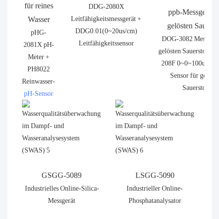
für reines
DDG-2080X
ppb-Messgerät f
Wasser
Leitfähigkeitsmessgerät +
gelösten Sauerst
DDG0.01(0~20us/cm)
pHG-
DOG-3082 Messgerät
Leitfähigkeitssensor
2081X pH-
gelösten Sauerstoff 
Meter +
208F 0~0~100ug/L (
PH8022
Sensor für gelöst
Reinwasser-
Sauerstoff
pH-Sensor
GSGG-5089
LSGG-5090
Industrielles Online-Silica-
Industrieller Online-
Messgerät
Phosphatanalysator