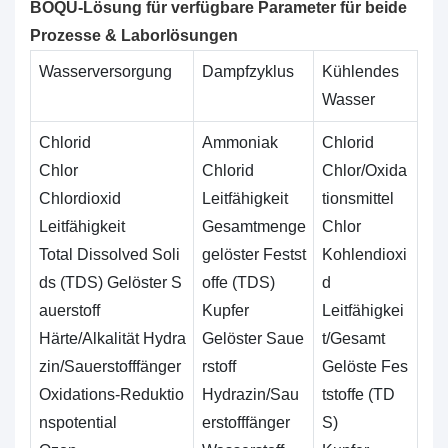
BOQU-Lösung für verfügbare Parameter für beide
Prozesse & Laborlösungen
Wasserversorgung
Dampfzyklus
Kühlendes
Wasser
Chlorid
Ammoniak
Chlorid
Chlor
Chlorid
Chlor/Oxida
Chlordioxid
Leitfähigkeit
tionsmittel
Leitfähigkeit
Gesamtmenge
Chlor
Total Dissolved Soli
gelöster Festst
Kohlendioxi
ds (TDS) Gelöster S
offe (TDS)
d
auerstoff
Kupfer
Leitfähigkei
Härte/Alkalität Hydra
Gelöster Saue
t/Gesamt
zin/Sauerstofffänger
rstoff
Gelöste Fes
Oxidations-Reduktio
Hydrazin/Sau
tstoffe (TD
nspotential
erstofffänger
S)