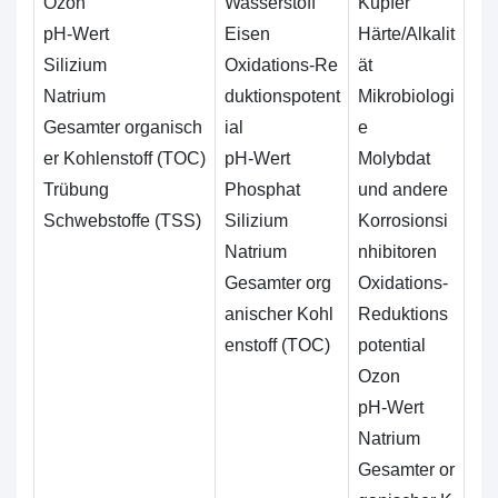
Ozon
Wasserstoff
Kupfer
pH-Wert
Eisen
Härte/Alkalit
Silizium
Oxidations-Re
ät
Natrium
duktionspotent
Mikrobiologi
Gesamter organisch
ial
e
er Kohlenstoff (TOC)
pH-Wert
Molybdat
Trübung
Phosphat
und andere
Schwebstoffe (TSS)
Silizium
Korrosionsi
Natrium
nhibitoren
Gesamter org
Oxidations-
anischer Kohl
Reduktions
enstoff (TOC)
potential
Ozon
pH-Wert
Natrium
Gesamter or