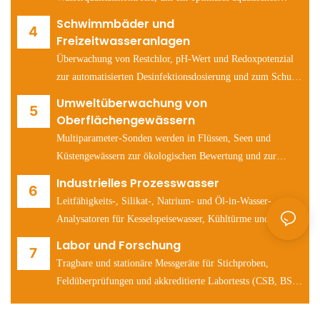
Umfeld für die Gesundheit von Fischen und Garnelen zu
Schwimmbäder und
erhalten.
Freizeitwasseranlagen
Überwachung von Restchlor, pH-Wert und Redoxpotenzial
zur automatisierten Desinfektionsdosierung und zum Schutz
der Badegäste.
Umweltüberwachung von
Oberflächengewässern
Multiparameter-Sonden werden in Flüssen, Seen und
Küstengewässern zur ökologischen Bewertung und zur
Früherkennung von Verschmutzungsereignissen eingesetzt.
Industrielles Prozesswasser
Leitfähigkeits-, Silikat-, Natrium- und Öl-in-Wasser-
Analysatoren für Kesselspeisewasser, Kühltürme und
Wassersysteme in der Halbleiterfertigung.
Labor und Forschung
Tragbare und stationäre Messgeräte für Stichproben,
Feldüberprüfungen und akkreditierte Labortests (CSB, BSB,
pH-Wert, Leitfähigkeit, Ionen).