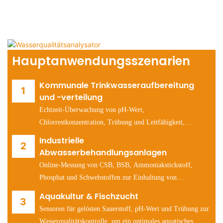
Hauptanwendungsszenarien
Kommunale Trinkwasseraufbereitung
und -verteilung
Echtzeit-Überwachung von pH-Wert,
Chlorrestkonzentration, Trübung und Leitfähigkeit,
Einhaltung gesetzlicher Vorschriften (EU-
Industrielle
Trinkwasserrichtlinie, US EPA Safe Drinking Water Act).
Abwasserbehandlungsanlagen
Online-Messung von CSB, BSB, Ammoniakstickstoff,
Phosphat und Schwebstoffen zur Einhaltung von
Genehmigungsauflagen und zur Prozessoptimierung.
Aquakultur & Fischzucht
Sensoren für gelösten Sauerstoff, pH-Wert und Trübung zur
Wasserqualitätskontrolle, um ein optimales aquatisches