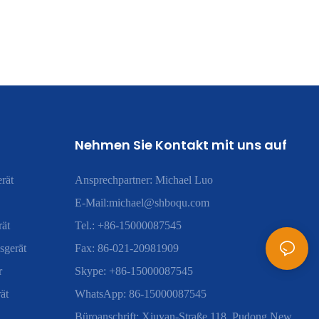
Nehmen Sie Kontakt mit uns auf
rät
Ansprechpartner: Michael Luo
E-Mail:
michael@shboqu.com
rät
Tel.: +86-15000087545
sgerät
Fax: 86-021-20981909
r
Skype: +86-15000087545
ät
WhatsApp: 86-15000087545
Büroanschrift: Xiuyan-Straße 118, Pudong New