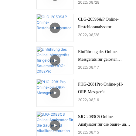
2022
08
28
CLG-2059S&P Online-
Restchloranalysator
2022
08
28
Einführung des Online-
Messgeräts für gelösten
Sauerstoff DOG-2082Pro
2022
08
17
PHG-2081Pro Online-pH-
ORP-Messgerät
2022
08
16
SJG-2083CS Online-
Analysator für die Säure- und
Alkalikonzentration
2022
08
15