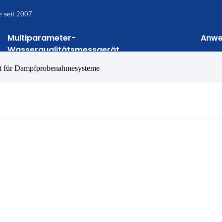
 seit 2007
Multiparameter-
Anw
Wasserqualitätsmessgerät
ät für Dampfprobenahmesysteme