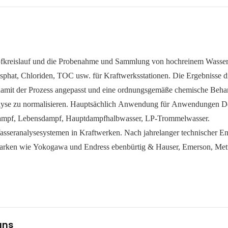
kreislauf und die Probenahme und Sammlung von hochreinem Wasser
osphat, Chloriden, TOC usw. für Kraftwerksstationen. Die Ergebnisse d
 damit der Prozess angepasst und eine ordnungsgemäße chemische Beh
Analyse zu normalisieren. Hauptsächlich Anwendung für Anwendungen 
Dampf, Lebensdampf, Hauptdampfhalbwasser, LP-Trommelwasser.
seranalysesystemen in Kraftwerken. Nach jahrelanger technischer En
 Marken wie Yokogawa und Endress ebenbürtig & Hauser, Emerson, Mett
uns