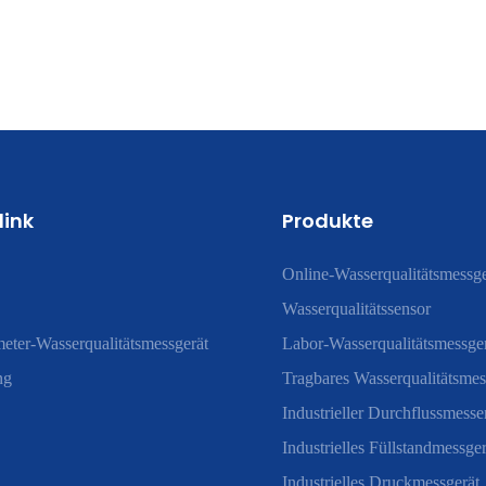
link
Produkte
Online-Wasserqualitätsmessge
Wasserqualitätssensor
eter-Wasserqualitätsmessgerät
Labor-Wasserqualitätsmessge
ng
Tragbares Wasserqualitätsmes
Industrieller Durchflussmesse
Industrielles Füllstandmessger
Industrielles Druckmessgerät