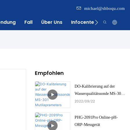
michael@shboqu.com
endung
Fall
Über Uns
Infocenter
Kontakt
Empfohlen
DO-Kalibrierung auf der
Wasserqualitätssonde MS-301
Mutilaprameters
2022
09
22
PHG-2091Pro Online-pH-
ORP-Messgerät