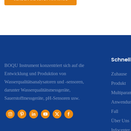
Schnell
BOQU Instrument konzentriert sich auf die
Entwicklung und Produktion von
Zuhause
Wasserqualitätsanalysatoren und -sensoren,
Produkt
darunter Wasserqualitätsmessgeräte,
Multiparam
Sauerstoffmessgeräte, pH-Sensoren usw.
Anwendu
Fall
Über Uns
Infocenter