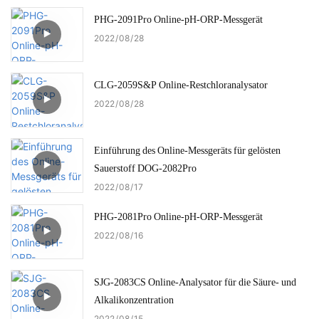
PHG-2091Pro Online-pH-ORP-Messgerät
2022
08
28
CLG-2059S&P Online-Restchloranalysator
2022
08
28
Einführung des Online-Messgeräts für gelösten
Sauerstoff DOG-2082Pro
2022
08
17
PHG-2081Pro Online-pH-ORP-Messgerät
2022
08
16
SJG-2083CS Online-Analysator für die Säure- und
Alkalikonzentration
2022
08
15