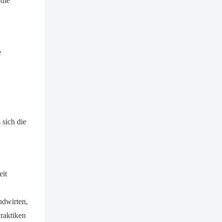
die
e
 sich die
eit
ndwirten,
Praktiken