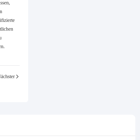
issen,
en
fizierte
tlichen
u
rn.
ächster