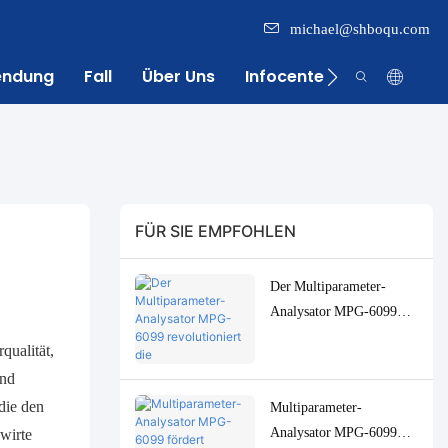
michael@shboqu.com
endung
Fall
Über Uns
Infocenter
Kontakt
FÜR SIE EMPFOHLEN
Der Multiparameter-
Analysator MPG-6099
revolutioniert die
qualität,
Wasserüberwachung der
und
indonesischen
die den
Multiparameter-
Palmölindustrie
Analysator MPG-6099
wirte