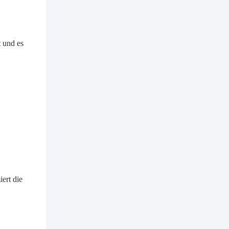
erreichen
 und es
ert die