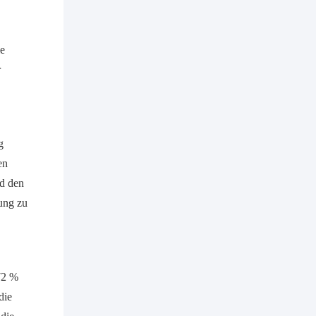
ie
r
g
en
rd den
ung zu
 72 %
die