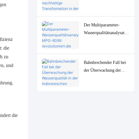
fördert nachhaltige
igen
Transformation in der
indonesischen
Der Multiparameter-
Zellstoffindustrie
Wasserqualitätsanalysator
fizienz
MPG-6099 revolutioniert
: die
die indonesische Öl- &
Gasindustrie
ch zu
Bahnbrechender Fall bei
en, und
der Überwachung der
Wasserqualität in der
ührung.
indonesischen
Erdölverarbeitungsindustr
ie: Das MPG-6099-
System hilft dem Spare-
ndert die
Projekt, sowohl
Umweltschutz als auch
Effizienzsteigerung zu