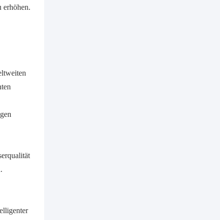
u erhöhen.
eltweiten
nten
ngen
erqualität
.
lligenter