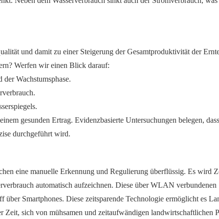
enkt. Neben dem Wasserverbrauch sinkt auch der Stromverbrauch, was 
alität und damit zu einer Steigerung der Gesamtproduktivität der Ernt
ern? Werfen wir einen Blick darauf:
nd der Wachstumsphase.
rverbrauch.
serspiegels.
 einem gesunden Ertrag. Evidenzbasierte Untersuchungen belegen, dass
ise durchgeführt wird.
achen eine manuelle Erkennung und Regulierung überflüssig. Es wird Z
erverbrauch automatisch aufzeichnen. Diese über WLAN verbundenen
ff über Smartphones. Diese zeitsparende Technologie ermöglicht es La
der Zeit, sich von mühsamen und zeitaufwändigen landwirtschaftlichen 