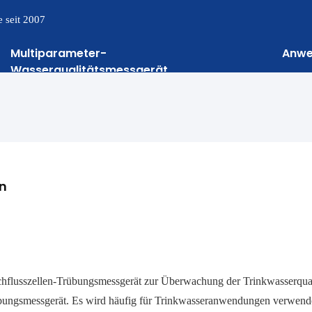
 seit 2007
Multiparameter-
Anw
Wasserqualitätsmessgerät
en
hflusszellen-Trübungsmessgerät zur Überwachung der Trinkwasserqual
ungsmessgerät. Es wird häufig für Trinkwasseranwendungen verwende