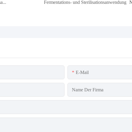
Maßgeschneiderter Multiparameter-Wasserqualitätsanalysator für Singapur
Fermentations- und Sterilisationsanwendung
N
E-Mail
Name Der Firma