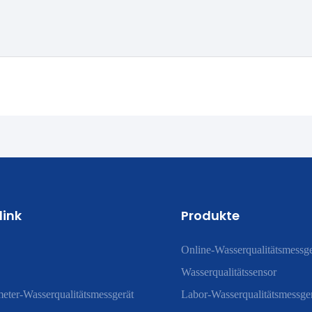
link
Produkte
Online-Wasserqualitätsmessge
Wasserqualitätssensor
eter-Wasserqualitätsmessgerät
Labor-Wasserqualitätsmessge