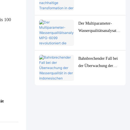
fördert nachhaltige
Transformation in der
indonesischen
is 100
Der Multiparameter-
Zellstoffindustrie
Wasserqualitätsanalysator
MPG-6099 revolutioniert
die indonesische Öl- &
Gasindustrie
Bahnbrechender Fall bei
der Überwachung der
Wasserqualität in der
indonesischen
Erdölverarbeitungsindustr
ie: Das MPG-6099-
rät
System hilft dem Spare-
Projekt, sowohl
Umweltschutz als auch
Effizienzsteigerung zu