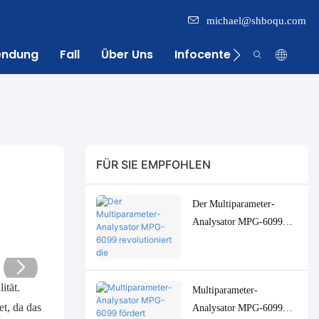
michael@shboqu.com
endung
Fall
Über Uns
Infocenter
Kontakt
FÜR SIE EMPFOHLEN
Der Multiparameter-
Analysator MPG-6099
revolutioniert die
Wasserüberwachung der
indonesischen
ität.
Multiparameter-
Palmölindustrie
t, da das
Analysator MPG-6099