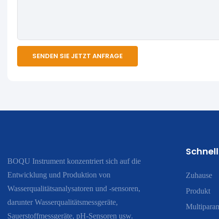
SENDEN SIE JETZT ANFRAGE
Schnell
BOQU Instrument konzentriert sich auf die
Entwicklung und Produktion von
Zuhause
Wasserqualitätsanalysatoren und -sensoren,
Produkt
darunter Wasserqualitätsmessgeräte,
Multiparam
Sauerstoffmessgeräte, pH-Sensoren usw.